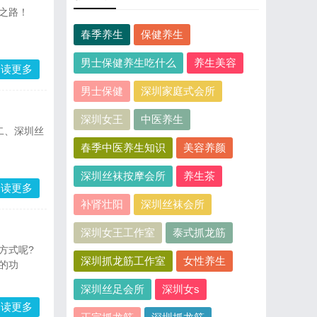
之路！
春季养生
保健养生
男士保健养生吃什么
养生美容
阅读更多
男士保健
深圳家庭式会所
深圳女王
中医养生
二、深圳丝
春季中医养生知识
美容养颜
深圳丝袜按摩会所
养生茶
阅读更多
补肾壮阳
深圳丝袜会所
深圳女王工作室
泰式抓龙筋
方式呢?
深圳抓龙筋工作室
女性养生
的功
深圳丝足会所
深圳女s
阅读更多