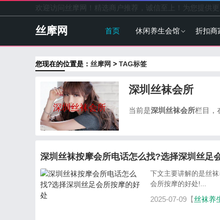
欢迎访问丝摩网！精选商户推荐，诚信至上！为您提供更
丝摩网
首页
休闲养生会馆
折扣商
您现在的位置是：
丝摩网
>
TAG标签
深圳丝袜会所
深圳丝袜会所
当前是
深圳丝袜会所
栏目，
深圳丝袜按摩会所电话怎么找?选择深圳丝足
下文主要讲解的是丝袜
会所按摩的好处!...
2025-07-09【
丝袜养