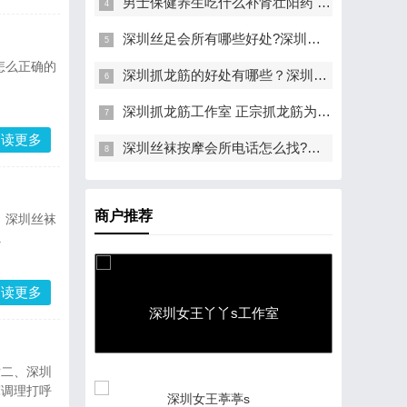
男士保健养生吃什么补肾壮阳药 春季壮阳
深圳丝足会所有哪些好处?深圳丝袜按摩会
怎么正确的
深圳抓龙筋的好处有哪些？深圳泰式抓龙
深圳抓龙筋工作室 正宗抓龙筋为什么都是
阅读更多
深圳丝袜按摩会所电话怎么找?选择深圳丝
商户推荐
、深圳丝袜
.
阅读更多
深圳女王丫丫s工作室
?二、深圳
摩调理打呼
深圳女王葶葶s