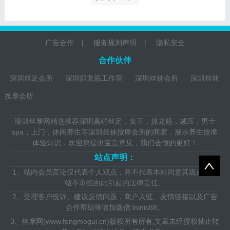
广告合作
|
服务规则声明
|
隐私安全
合作伙伴
深圳丝足会所
深圳抓龙筋工作室
深圳丝袜会所
深圳丝袜
按摩会所
深圳丝摩网
精选推荐深圳高端丝足，女王，抓龙筋，减压，男士
spa，上门，休闲养生等深圳丝袜按摩会所的商家，展示养生按摩
体验知识，欢迎您提出宝贵意见，我们会做的更好！
站点声明：
1、站内会员言论仅代表个人观点，并不代表本站同意其观点，本
站不承担由此引起的法律责任。
2、受理客户投诉、建议反馈问题，商户入驻、友情链接以及广告
合作帮助等请加微信:lninis88。
3、丝摩网(www.fengmogui.cn)版权所有所有,文章未经授权禁止转